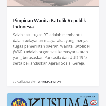
Pimpinan Wanita Katolik Republik
Indonesia
Salah satu tugas RT adalah membantu
dalam pelayanan masyarakat yang menjadi
tugas pemerintah daerah. Wanita Katolik RI
(WKRI) adalah organisasi kemasyarakatan
yang berasaskan Pancasila dan UUD 1945,
serta berlandaskan Ajaran Sosial Gereja.
Maka perlu perwujudan visi misi dalam karya
nyata. Perwujudan itu bisa ke dalam, yaitu
dengan pemberdayaan anggota, pelatihan,
30 April 2022
oleh
WKRI DPC Meruya
pembekalan organisasi, kaderisasi, dan lain-
lain. Bisa juga ke luar melalui kemitraan dan
berjejaring dengan institusi lain, kegiatan
kemasyarakatan dan peduli lingkungan