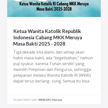
Anggota, team building outbound,
mengembangkan teknologi yang kreatif,
mengembangkan keterampilan
kewirausahaan dan kreativitas dalam
berbisnis, meningkatkan kesadaran dan
Ketua Wanita Katolik Republik
partisipasi dalam isu lingkungan melalui
Indonesia Cabang MKK Meruya
video edukasi dan masih banyak lagi.
Masa Bakti 2025 - 2028
Kreativitas dan inovasi bagi organisasi
sangat penting untuk daya saing, sebuah
Tiga dekade kita alami, dan setiap akan
kebutuhan yang sangat vital, karena
habis masa bakti, ada “kegelisahan,” namun
kreativitas menjadi tulang punggung bagi
puji syukur, karena Tuhan sendiri yang
kelangsungan hidup organisasi. Sedang
memilih Pimpinan dan Pengurus, sehingga
inovasi merupakan kemampuan untuk
pelayanan melalui Wanita Katolik RI (WKRI)
menerapkan solusi-solusi kreatif terhadap
dapat terus berlang- sung. Semua itu bisa
masalah dan peluang guna menumbuhkan
berhasil dengan baik, karena kese- diaan
usaha. Kreativitas dan inovasi merupakan
Pengurus dan Anggota untuk melayani, rasa
kata yang saling terkait dan saling
cinta, setia dan rasa memiliki pada WKRI.
01 April 2025
oleh
WKRI DPC Meruya
melengkapi. Ciptakan suasana diskusi
Normal bila pertama- tama ada rasa