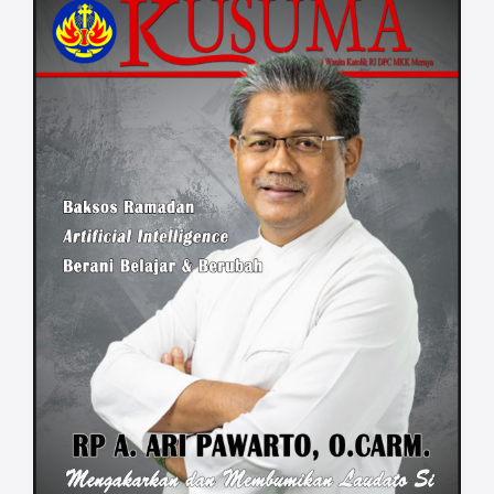
sidang. Hadir 36 Dewan Pengurus Daerah
(DPD) yaitu Sumatera Utara, Sibolga,
Sumatra Barat, Riau, Keuskupan
Pangkalpinang, Sumatra Selatan, Lampung,
Jakarta, Keuskupan Bogor, Jawa Barat,
Keuskupan Purwokerto, DIY, Jawa Tengah,
Jawa Timur, Keuskupan Malang, Bali-NTB,
NTT, Keuskupan Ende, Keuskupan
Maumere, Keuskupan Atambua, Kalimantan
Timur, Kalimantan Selatan, Kalimantan
Tengah, Keuskupan Tanjung Selor, Sulawesi
Utara, Sulawesi Tengah, Sulawesi Selatan,
Selawesi Tenggara, Maluku, Keuskupan
Jayapura Provinsi Papua, Keuskupan
Manokwari-Sorong, Keuskupan Agung
Merauke, Papua Barat, Keuskupan Timika,
Keuskupan Agats. Sungguh hal yang
menggembirakan, bahwa untuk mencapai