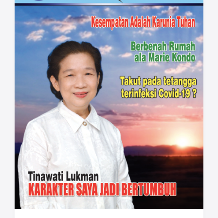
pertumbuhan Covid-19 yang tak terkendali,
pemerintah akhirnya mengambil sikap
dengan Pemberlakuan Pembatasan
Kegiatan Masyarakat (PPKM) darurat. Ruang
gerak kita semakin terbatas!