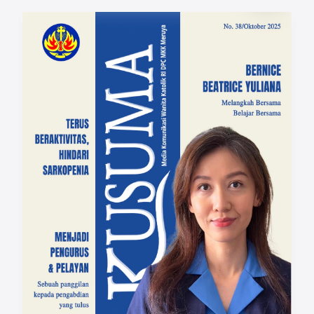
bersama terhadap ciptaan Tuhan. Beragam
aksi sederhana dapat dimulai dari
lingkungan keluarga, seperti melakukan
pemilahan sampah rumah tangga hingga
mendukung ekonomi sirkular melalui
pengolahan limbah menjadi sesuatu yang
bermanfaat. Salah satu contohnya dilakukan
oleh bidang pendidikan WKRI yang
mengumpulkan minyak jelantah untuk
didaur ulang menjadi sabun dan lilin bernilai
guna. Mari bersama-sama menghayati
semangat menjaga keutuhan alam ciptaan
melalui tindakan nyata sehari-hari, agar
bumi yang indah ini tetap lestari dan dapat
dinikmati oleh generasi mendatang.