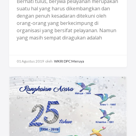
Berhati tulus, berjiwa pelayanan merupakan
suatu hal yang harus dikembangkan dan
dengan penuh kesadaran ditekuni oleh
orang-orang yang berkecimpung di
organisasi yang bersifat pelayanan. Namun
yang masih sempat diragukan adalah
apakah pelayanan itu murni tulus, atau
hanya saja menjalankan pekerjaan sebagai
pelayan? Setiap orang tentunya akan
01 Agustus 2019
oleh
WKRI DPC Meruya
berbeda-beda karakteristik dan motivasi diri
yang mendorong untuk melakukan
pelayanan terhadap orang lain.