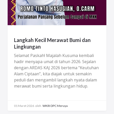
Langkah Kecil Merawat Bumi dan
Lingkungan
Selamat Paskah! Majalah Kusuma kembali
hadir menyapa umat di tahun 2026. Sejalan
dengan ARDAS KAJ 2026 bertema “Keutuhan
Alam Ciptaan”, kita diajak untuk semakin
peduli dan mengambil langkah nyata dalam
merawat bumi serta lingkungan hidup.
Upaya ini tidak hanya diwujudkan di
lingkungan Gereja, tetapi juga diharapkan
menjadi bagian dari kehidupan setiap
01 Maret 2026
oleh
WKRI DPC Meruya
keluarga sebagai bentuk tanggung jawab