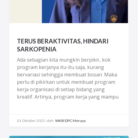
TERUS BERAKTIVITAS, HINDARI
SARKOPENIA
Ada sebagian kita mungkin berpikir, kok
program kerjanya itu-itu saja, kurang
bervariasi sehingga membuat bosan. Maka
perlu di­ pikirkan untuk membuat program
kerja organisasi di setiap bidang yang
kreatif. Artinya, program kerja yang mampu
menghasilkan ide-ide baru, bermanfaat, dan
inovatif untuk mencapai tujuan organisasi,
mengembangkan po­ tensi Anggota, dan
01 Oktober 2025
oleh
WKRI DPC Meruya
menciptakan dampak positif bagi
lingkungan sekitar, bukan sekadar ide tanpa