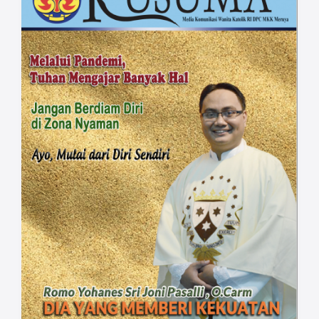
seperti ikut mengatasi gizi buruk,
Peningkatan Perempuan Usaha Kecil (PPUK),
napza (narkotika, psikotropika dan zat
adiktif lainnya), pendidikan anak jalanan,
penyuluhan, kesehatan masyarakat, dan
lain-lain, dengan nilai injili mewarnai
kegiatan-kegiatan sosial kemasyarakatan
tersebut: jadilah terang dan garam dunia
melalui sikap, perkataan dan perilaku. Ini
bisa menjadi motivasi bagi kita untuk terus
berbuat baik, terutama membantu yang
berkekurangan karena dampak pandemi
Covid-19 yang berkepanjangan.