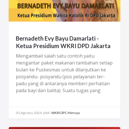
Bernadeth Evy Bayu Damarlati -
Ketua Presidium WKRI DPD Jakarta
Mengambail salah satu contoh yaitu
mengantar paket makanan tambahan setiap
bulan ke Puskesmas untuk dilanjutkan ke
posyandu- posyandu (pos pelayanan ter-
padu yang di antaranya memberi perhatian
pada bayi dan balita). Suatu tugas yang
dapat dianggap sebagai tugas ringan atau
tugas yang membebani. Namun, masih jauh
dari makna suatu pelayanan, yang lebih
01 Agustus 2024
oleh
WKRI DPC Meruya
memerlukan hati. Kegiatan Wanita Katolik RI
Cabang MKK ini sudah ber- langsung sangat