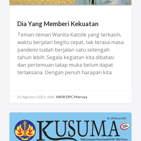
Dia Yang Memberi Kekuatan
Teman-teman Wanita Katolik yang terkasih,
waktu berjalan begitu cepat, tak terasa masa
pandemi sudah berjalan satu setengah
tahun lebih. Segala kegiatan kita dibatasi
dan pertemuan tatap muka belum dapat
terlaksana. Dengan penuh harapan kita
menanti pandemi cepat berlalu, agar dapat
melaksanakan segala kegiatan seperti
semula. Tak disangka gelombang kedua
31 Agustus 2021
oleh
WKRI DPC Meruya
pandemi malah datang menyerbu. Bahkan
semakin merajalela di belahan bumi ini,
khususnya di Indonesia. Jumlah korban
meningkat drastis, rumah sakit penuh tak
dapat lagi menampung pasien, keadaan
semakin genting. Untuk menekan laju