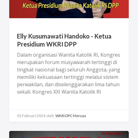
Elly Kusumawati Handoko - Ketua
Presidium WKRI DPP
Dalam organisasi Wanita Katolik RI, Kongres
merupakan forum musyawarah tertinggi di
tingkat nasional bagi seluruh Anggota, yang
memiliki kekuasaan tertinggi melalui sistem
perwakilan, dan diselenggarakan lima tahun
sekali. Kongres XXI Wanita Katolik RI
diselenggarakan di Hotel Mercure Ancol
Jakarta, 26-29 Oktober 2023. Kehadiran
Utusan dan Peninjau dari seluruh provinsi di
01 Februari 2024
oleh
WKRI DPC Meruya
Indonesia menjadi penting karena mereka
harus menyampaikan mandat dan usulan
dari daerah masing-masing pada sidang-