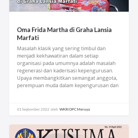
Oma Frida Martha di Graha Lansia
Marfati
Masalah klasik yang sering timbul dan
menjadi kekhawatiran dalam setiap
organisasi pada umumnya adalah masalah
regenerasi dan kaderisasi kepengurusan.
Upaya membangkitkan semangat anggota,
perempuan muda dalam kepengurusan dan
mencari anggota baru dari kalangan kaum
muda harus segera dilakukan, mengingat
jumlahnya sangat sedikit di Wanita Katolik RI
01 September 2022
oleh
WKRI DPC Meruya
Cabang MKK Meruya. Merangkul generasi
muda seyogianya dilakukan sejak dini guna
proses regenerasi. Untuk anggota usia
muda, hal ini dapat dilakukan dengan cara