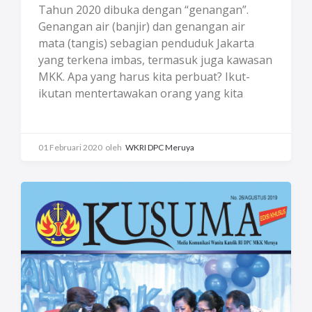
Tahun 2020 dibuka dengan “genangan”.
Genangan air (banjir) dan genangan air
mata (tangis) sebagian penduduk Jakarta
yang terkena imbas, termasuk juga kawasan
MKK. Apa yang harus kita perbuat? Ikut-
ikutan mentertawakan orang yang kita
anggap berwenang? Atau marah-marah?
Atau cuek bebek karena merasa tidak
terdampak? Tentu TIDAK. Sebagai Anggota
01 Februari 2020
oleh
WKRI DPC Meruya
Wanita Katolik RI kita sudah dilatih untuk
bersyukur dan sabar, bahkan diasah untuk
peduli, peka dan membuka hati bagi orang
lain yang sedang susah. Kepekaan sosial dan
moral akan berbuah pada rasa keadilan dan
bela rasa