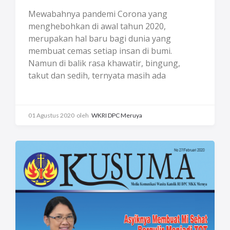
Mewabahnya pandemi Corona yang
menghebohkan di awal tahun 2020,
merupakan hal baru bagi dunia yang
membuat cemas setiap insan di bumi.
Namun di balik rasa khawatir, bingung,
takut dan sedih, ternyata masih ada
seberkas cahaya kegembiraan, kebanggaan
ketika melihat kepedulian sebagian rakyat
Indonesia terhadap orang yang terdampak
01 Agustus 2020
oleh
WKRI DPC Meruya
Covid-19. Ada yang menyumbang dana
melalui komunitas sosial, membuat masker,
face shield, cairan antiseptik untuk
disumbangkan bagi yang membutuhkan,
membeli makanan, snack, yang dijual secara
online oleh Anggota WKRI Cabang MKK,
Panti Asuhan, Rumah Retret yang saat ini
sepi pengunjung, mengusahakan nasi
murah di warteg yang disubsidi untuk