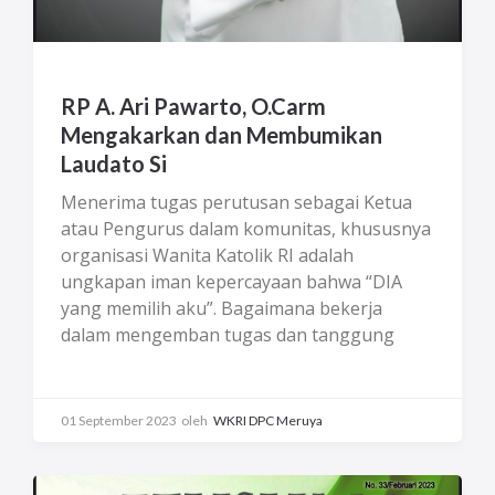
kata mufakat, semua perwakilan tetap setia
mengikuti sidang-sidang sampai akhir. Apa
yang kita lihat dan pelajari dari forum
musyawarah ini? Rasa memiliki organisasi
RP A. Ari Pawarto, O.Carm
yang begitu besar, sehingga berani
Mengakarkan dan Membumikan
menyampaikan pendapat/usulan, berani
mengkritisi kebijakan, demi perbaikan untuk
Laudato Si
kemajuan bersama. Antusias dari perwakilan
Menerima tugas perutusan sebagai Ketua
seluruh Indonesia dalam ambil bagian dan
atau Pengurus dalam komunitas, khususnya
memikirkan bersama-sama guna
organisasi Wanita Katolik RI adalah
mewujudkan Visi Misi Wanita Katolik RI
ungkapan iman kepercayaan bahwa “DIA
sesuai tema Kongres XXI ini.
yang memilih aku”. Bagaimana bekerja
dalam mengemban tugas dan tanggung
jawab, merupakan bukti nyata bahwa kita
mau memberi yang terbaik dalam
kesempatan yang DIA berikan. Lalu… apa
01 September 2023
oleh
WKRI DPC Meruya
kiat yang harus dilakukan agar dapat
bekerja secara maksimal selama masa bakti?
Upaya untuk membenahi diri adalah dengan