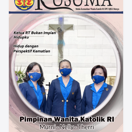
aktif mengajak, mendorong mereka agar
terus terlibat dalam kegiatan/organisasi.
Buka ruang dan kesempatan lebar-lebar
kepada mereka agar dapat berkreativitas,
berkarya, berinovasi, namun tetap
didampingi oleh para senior agar tetap
terarah sesuai visi misi organisasi. Para
senior juga harus berani dan tidak pelit
mentransfer ilmu dan pengalaman, tetapi
terbuka terhadap pendapat lain.