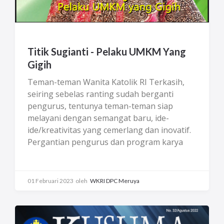
Titik Sugianti - Pelaku UMKM Yang
Gigih
Teman-teman Wanita Katolik RI Terkasih,
seiring sebelas ranting sudah berganti
pengurus, tentunya teman-teman siap
melayani dengan semangat baru, ide-
ide/kreativitas yang cemerlang dan inovatif.
Pergantian pengurus dan program karya
semua berjalan lancar berkat kerja sama,
kerja keras, semangat dan komitmen dari
Pengurus periode sebelumnya.Kasih,
01 Februari 2023
oleh
WKRI DPC Meruya
kepedulian dan tindakan nyata telah
dilakukan sebagai bentuk penghormatan
kepada martabat manusia. Semoga menjadi