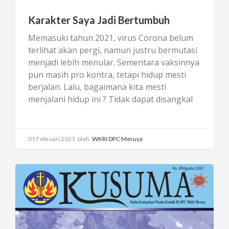
Karakter Saya Jadi Bertumbuh
Memasuki tahun 2021, virus Corona belum
terlihat akan pergi, namun justru bermutasi
menjadi lebih menular. Sementara vaksinnya
pun masih pro kontra, tetapi hidup mesti
berjalan. Lalu, bagaimana kita mesti
menjalani hidup ini ? Tidak dapat disangkal
lagi bahwa pandemi ini membawa duka bagi
banyak keluarga. Dari kalangan tenaga
kesehatan, rohaniwan, pejabat pemerintah,
01 Februari 2021
oleh
WKRI DPC Meruya
masyarakat atas sampai bawah, orang yang
tidak kita kenal sampai orang sekitar kita,
sehingga kita merasakan semakin tipisnya
batas hidup dan mati. Memang, kematian
adalah suatu keniscayaan.