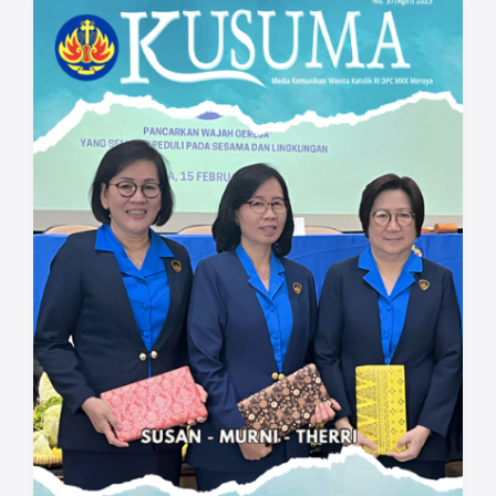
tujuan. Kegiatan yang disusun secara kreatif,
dapat meningkatkan rasa kebersamaan dan
kolaborasi antar Anggota, juga membantu
organisasi untuk te­tap relevan. Di sisi lain,
Anggota dapat mengembangkan bakat dan
keterampilan mereka, serta membangun
karakter yang positif seperti rasa tanggung
jawab dan empati. Ada banyak hal yang perlu
diperhatikan dalam menyusun program
kerja organisasi yang efektif dan
berdampak, seperti memahami esensi dan
tujuan program, menentukan visi misi
organisasi sebagai kompas utama,
menganalisa kebutuhan Anggota dan
lingkungan, merancang program yang
variatif dan inovatif, susun anggaran,
bentuk panitia, publikasi dan promosi,
pelaksanaan, laporan dan evaluasi. Contoh
program yang sederhana: gathering